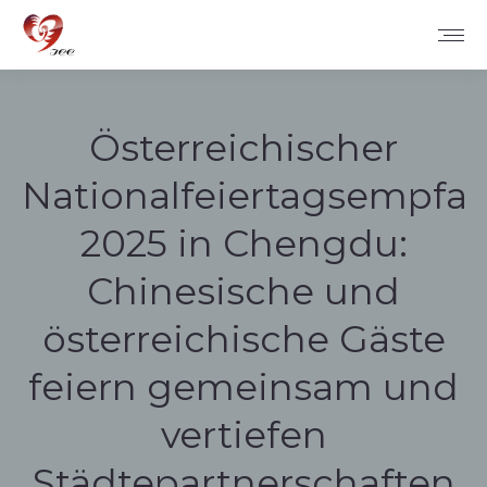
Österreichischer
Nationalfeiertagsempfa
2025 in Chengdu:
Chinesische und
österreichische Gäste
feiern gemeinsam und
vertiefen
Städtepartnerschaften