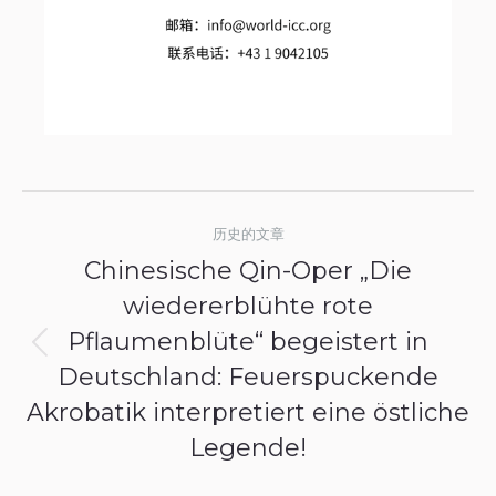
文
历史的文章
章
Chinesische Qin-Oper „Die
导
wiedererblühte rote
Pflaumenblüte“ begeistert in
航
历
Deutschland: Feuerspuckende
史
Akrobatik interpretiert eine östliche
的
Legende!
文
章：