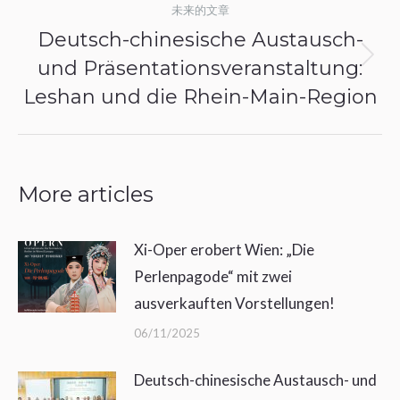
未来的文章
Deutsch-chinesische Austausch-
und Präsentationsveranstaltung:
未
来
Leshan und die Rhein-Main-Region
的
文
章：
More articles
Xi-Oper erobert Wien: „Die
Perlenpagode“ mit zwei
ausverkauften Vorstellungen!
06/11/2025
Deutsch-chinesische Austausch- und