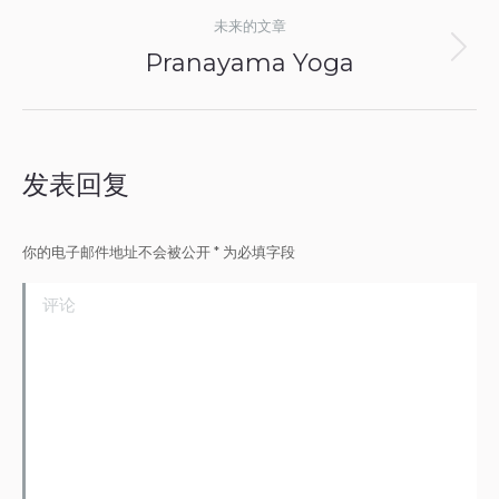
相
未来的文章
册
Pranayama Yoga
下
导
一
个
航
相
发表回复
册：
你的电子邮件地址不会被公开
*
为必填字段
评论